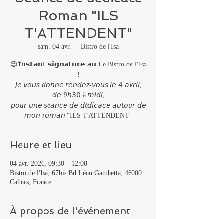
Roman "ILS
T'ATTENDENT"
sam. 04 avr.
  |  
Bistro de l'Isa
😍𝗜𝗻𝘀𝘁𝗮𝗻𝘁 𝘀𝗶𝗴𝗻𝗮𝘁𝘂𝗿𝗲 𝗮𝘂 Le Bistro de l’Isa
!
𝘑𝘦 𝘷𝘰𝘶𝘴 𝘥𝘰𝘯𝘯𝘦 𝘳𝘦𝘯𝘥𝘦𝘻-𝘷𝘰𝘶𝘴 𝘭𝘦 𝟦 𝘢𝘷𝘳𝘪𝘭,
𝘥𝘦 𝟫𝘩𝟥𝟢 à 𝘮𝘪𝘥𝘪,
𝘱𝘰𝘶𝘳 𝘶𝘯𝘦 𝘴é𝘢𝘯𝘤𝘦 𝘥𝘦 𝘥é𝘥𝘪𝘤𝘢𝘤𝘦 𝘢𝘶𝘵𝘰𝘶𝘳 𝘥𝘦
𝘮𝘰𝘯 𝘳𝘰𝘮𝘢𝘯 "ILS T'ATTENDENT"
Heure et lieu
04 avr. 2026, 09:30 – 12:00
Bistro de l'Isa, 67bis Bd Léon Gambetta, 46000
Cahors, France
À propos de l'événement