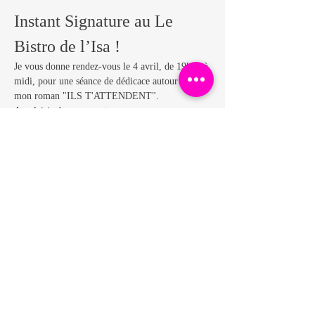
Instant Signature au Le 
Bistro de l’Isa !
Je vous donne rendez-vous le 4 avril, de 19h30 à 
midi, pour une séance de dédicace autour de 
mon roman "ILS T'ATTENDENT".
Au plaisir de vous y retrouver.
David Banville.
Afficher plus
Partager cet événement
MENTION LÉGALES